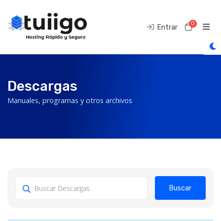
0
Carro d
Entrar
Descargas
Manuales, programas y otros archivos
Buscar